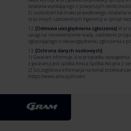
działania wynikającego z powyższych okoliczności
5) uszkodzeń lub braku prawidłowego działania wy
oraz innych samowolnych ingerencji w sprzęt niezg
12.
[Odmowa uwzględnienia zgłoszenia]
W przy
uwagi na: niestwierdzenie wady, zaistnienie przy
zgłaszającego o nieuwzględnieniu zgłoszenia z p
13.
[Ochrona danych osobowych]
1) Gwarant informuje, iż w przypadku wystąpieni
z gwarancji jest spółka Amica Spółka Akcyjna z s
2) Szczegółowa informacja na temat przetwarzan
(https://www.amica.pl/rodo).