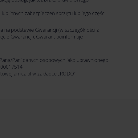
lub innych zabezpieczeń sprzętu lub jego części
 na podstawie Gwarancji (w szczególności z
ięcie Gwarancji), Gwarant poinformuje
rem Pana/Pani danych osobowych jako uprawnionego
0000017514.
etowej amica.pl w zakładce „RODO”