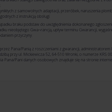
;
nikłych z samowolnych adaptacji, przeróbek, naruszenia plomb 
odnych z instrukcją obsługi.
padku braku podstaw do uwzględnienia dokonanego zgłoszenia
padku nieobjętego Gwa¬rancją, upływ terminu Gwarancji, wygaśn
odaniem przyczyny.
a przez Pana/Panią z roszczeniami z gwarancji, administrato
iedzibą przy ul. Mickiewicza 52, 64-510 Wronki, o numerze KRS 
ia Pana/Pani danych osobowych znajduje się na stronie intern