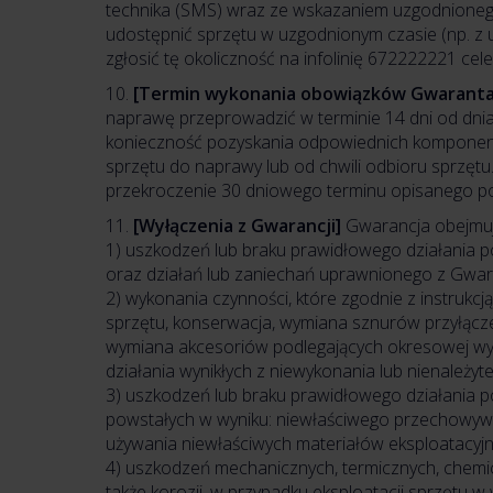
technika (SMS) wraz ze wskazaniem uzgodnionego
udostępnić sprzętu w uzgodnionym czasie (np. z u
zgłosić tę okoliczność na infolinię 672222221 c
10.
[Termin wykonania obowiązków Gwaranta
naprawę przeprowadzić w terminie 14 dni od dnia
konieczność pozyskania odpowiednich komponentów
sprzętu do naprawy lub od chwili odbioru sprzęt
przekroczenie 30 dniowego terminu opisanego powy
11.
[Wyłączenia z Gwarancji]
Gwarancja obejmuje
1) uszkodzeń lub braku prawidłowego działania po
oraz działań lub zaniechań uprawnionego z Gwaran
2) wykonania czynności, które zgodnie z instrukcją
sprzętu, konserwacja, wymiana sznurów przyłącze
wymiana akcesoriów podlegających okresowej wymia
działania wynikłych z niewykonania lub nienależy
3) uszkodzeń lub braku prawidłowego działania p
powstałych w wyniku: niewłaściwego przechowywani
używania niewłaściwych materiałów eksploatacyjn
4) uszkodzeń mechanicznych, termicznych, chemic
także korozji, w przypadku eksploatacji sprzętu w