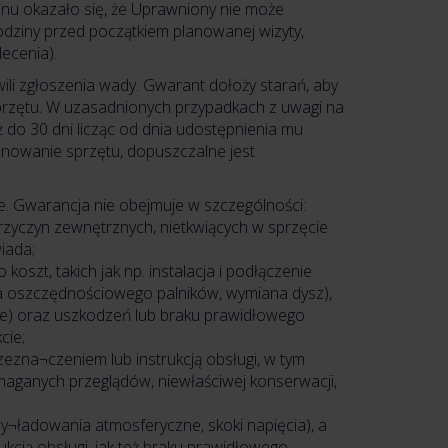
nu okazało się, że Uprawniony nie może
odziny przed początkiem planowanej wizyty,
ecenia).
i zgłoszenia wady. Gwarant dołoży starań, aby
sprzętu. W uzasadnionych przypadkach z uwagi na
do 30 dni licząc od dnia udostępnienia mu
onowanie sprzętu, dopuszczalne jest
e. Gwarancja nie obejmuje w szczególności:
przyczyn zewnętrznych, nietkwiących w sprzęcie
iada;
oszt, takich jak np. instalacja i podłączenie
ia oszczędnościowego palników, wymiana dysz),
owe) oraz uszkodzeń lub braku prawidłowego
cie;
ezna¬czeniem lub instrukcją obsługi, w tym
ymaganych przeglądów, niewłaściwej konserwacji,
y¬ładowania atmosferyczne, skoki napięcia), a
ukcją obsługi, jak też braku prawidłowego