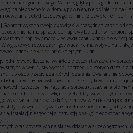
 przedziału godzinowego. W razie, gdyby po uzgodnieniu termi
wagi na nieobecność w domu), powinien, nie później niż na 4 g
elem odwołania dotychczasowego terminu (z odwołaniem do nr zl
]
Gwarant wykona swoje obowiązki w rozsądnym czasie od chwil
 udostępnienia mu sprzętu do naprawy lub od chwili odbioru 
 termin naprawy może ulec wydłużeniu, jednak nie więcej niż 
u. W wyjątkowych sytuacjach, gdy wada nie ma wpływu na funkcj
żej, jednak nie więcej niż o kolejnych 30 dni.
 jedynie wady fizyczne, wynikłe z przyczyn tkwiących w sprzęci
wstałych w wyniku siły wyższej, zdarzeń, do których doszło z 
cji lub osób trzecich, za których działania Gwarant nie odpow
 obsługi powinny być wykonywane przez użytkownika lub na jego k
niowych, czyszcze¬nie, regulacja sprzętu (ustawienia płomien
nie (np. baterie, żarówki, uszczelki, filtry, węże przyłączeni
tego wykonania czynności, o których mowa w niniejszym podpunk
owstałych w wyniku używania sprzętu w sposób niezgodny z prz
a, instalacji niezgodnej z instrukcją obsługi, niedokonania w
ych;
znych oraz powstałych na skutek działania sił zewnętrznych (w
 warunkach stałego zawilgocenia oraz zalania niezgodnie z instr