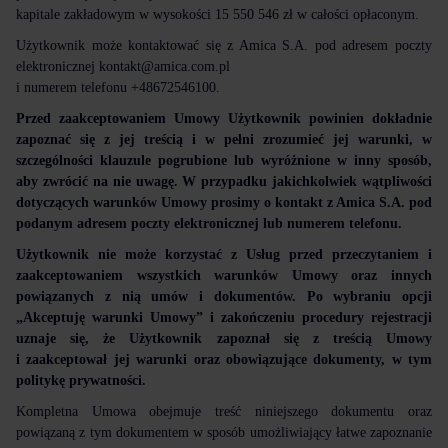
kapitale zakładowym w wysokości 15 550 546 zł w całości opłaconym.
Użytkownik może kontaktować się z Amica S.A. pod adresem poczty
elektronicznej
kontakt@amica.com.pl
i numerem telefonu +48672546100.
Przed zaakceptowaniem Umowy Użytkownik powinien dokładnie
zapoznać się z jej treścią i w pełni zrozumieć jej warunki, w
szczególności klauzule pogrubione lub wyróżnione w inny sposób,
aby zwrócić na nie uwagę. W przypadku jakichkolwiek wątpliwości
dotyczących warunków Umowy prosimy o kontakt z Amica S.A. pod
podanym adresem poczty elektronicznej lub numerem telefonu.
Użytkownik nie może korzystać z Usług przed przeczytaniem i
zaakceptowaniem wszystkich warunków Umowy oraz innych
powiązanych z nią umów i dokumentów. Po wybraniu opcji
„Akceptuję warunki Umowy” i zakończeniu procedury rejestracji
uznaje się, że Użytkownik zapoznał się z treścią Umowy
i zaakceptował jej warunki oraz obowiązujące dokumenty, w tym
politykę prywatności.
Kompletna Umowa obejmuje treść niniejszego dokumentu oraz
powiązaną z tym dokumentem w sposób umożliwiający łatwe zapoznanie