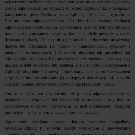
najszerszym możliwym i dopuszczalnym przez prawo zakresie wyłączona
zostaje odpowiedzialność Amica S.A. wobec Użytkownika w związku z
korzystaniem przez Użytkownika z Aplikacji. W ramach tego Amica
S.A. nie ponosi odpowiedzialności: (1) za brak funkcjonalności Aplikacji
odpowiadającej oczekiwaniom Użytkownika, brak jej kompatybilności z
innym oprogramowaniem Użytkownika ani za błędy powstałe w czasie
działania Aplikacji, (2) z tytułu (i) utraty lub uszkodzenie urządzenia,
danych lub informacji, (ii) przerw w funkcjonowaniu systemów i
połączeń informatycznych, (iii) szkody ubocznej lub pośredniej ani
szkody, której nie można było przewidzieć przy zawieraniu Umowy, (iv)
naruszenia dóbr osobistych lub reputacji, (3) w związku z korzystaniem z
Aplikacji niezgodnie z Umową lub przeznaczeniem, w tym korzystaniem
z Aplikacji bez zainstalowania jej dostępnych aktualizacji, (4) z tytułu
roszczeń podniesionych wobec Użytkownika przez osoby trzecie.
Ani Amica S.A., ani Użytkownik, nie ponoszą odpowiedzialności za
niedopełnienie wiążących ich zobowiązań w przypadku, gdy było to
spowodowane w całości przyczynami od nich niezależnymi (leżącymi
poza ich kontrolą), w tym w szczególności siłą wyższą.
Ograniczenia określone powyżej dotyczą wszelkich przypadków
powstania szkody, tj. zarówno szkody wynikającej z niewykonania
zobowiązania lub jego niewłaściwego wykonania (ex contractu), jak i