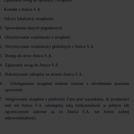
.
Zgłaszanie uwag do aplikacji i urządzeń.
.
Kontakt z Amica S.A.
.
Odczyt lokalizacji urządzenia.
0.
Sprawdzenie danych pogodowych.
1.
Otrzymywanie wiadomości z urządzeń.
2.
Otrzymywanie wiadomości globalnych z Amica S.A.
3.
Dostęp do stron Amica S.A.
4.
Zgłaszanie uwag do Amica S.A.
5.
Dokonywanie zakupów na stronie Amica S.A.
6.
Udostępnianie urządzeń osobom trzecim z określeniem poziomu
uprawnień.
7.
Integrowanie urządzeń z platformy Tuya pod warunkiem, że producenci
inni niż Amica S.A. udostępnią taką funkcjonalność w pełnym lub
ograniczonym zakresie za co Amica S.A. nie bierze żadnej
odpowiedzialności.