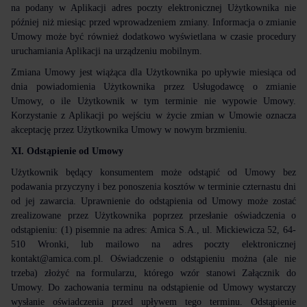
na podany w Aplikacji adres poczty elektronicznej Użytkownika nie
później niż miesiąc przed wprowadzeniem zmiany. Informacja o zmianie
Umowy może być również dodatkowo wyświetlana w czasie procedury
uruchamiania Aplikacji na urządzeniu mobilnym.
Zmiana Umowy jest wiążąca dla Użytkownika po upływie miesiąca od
dnia powiadomienia Użytkownika przez Usługodawcę o zmianie
Umowy, o ile Użytkownik w tym terminie nie wypowie Umowy.
Korzystanie z Aplikacji po wejściu w życie zmian w Umowie oznacza
akceptację przez Użytkownika Umowy w nowym brzmieniu.
XI. Odstąpienie od Umowy
Użytkownik będący konsumentem może odstąpić od Umowy bez
podawania przyczyny i bez ponoszenia kosztów w terminie czternastu dni
od jej zawarcia. Uprawnienie do odstąpienia od Umowy może zostać
zrealizowane przez Użytkownika poprzez przesłanie oświadczenia o
odstąpieniu: (1) pisemnie na adres: Amica S.A., ul. Mickiewicza 52, 64-
510 Wronki, lub mailowo na adres poczty elektronicznej
kontakt@amica.com.pl
. Oświadczenie o odstąpieniu można (ale nie
trzeba) złożyć na formularzu, którego wzór stanowi Załącznik do
Umowy. Do zachowania terminu na odstąpienie od Umowy wystarczy
wysłanie oświadczenia przed upływem tego terminu. Odstąpienie