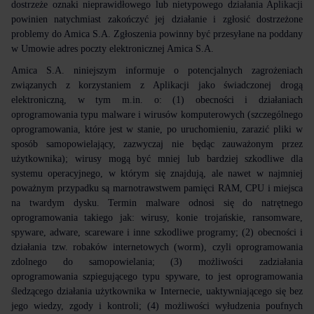
dostrzeże oznaki nieprawidłowego lub nietypowego działania Aplikacji
powinien natychmiast zakończyć jej działanie i zgłosić dostrzeżone
problemy do Amica S.A. Zgłoszenia powinny być przesyłane na poddany
w Umowie adres poczty elektronicznej Amica S.A.
Amica S.A. niniejszym informuje o potencjalnych zagrożeniach
związanych z korzystaniem z Aplikacji jako świadczonej drogą
elektroniczną, w tym m.in. o: (1) obecności i działaniach
oprogramowania typu malware i wirusów komputerowych (szczególnego
oprogramowania, które jest w stanie, po uruchomieniu, zarazić pliki w
sposób samopowielający, zazwyczaj nie będąc zauważonym przez
użytkownika); wirusy mogą być mniej lub bardziej szkodliwe dla
systemu operacyjnego, w którym się znajdują, ale nawet w najmniej
poważnym przypadku są marnotrawstwem pamięci RAM, CPU i miejsca
na twardym dysku. Termin malware odnosi się do natrętnego
oprogramowania takiego jak: wirusy, konie trojańskie, ransomware,
spyware, adware, scareware i inne szkodliwe programy; (2) obecności i
działania tzw. robaków internetowych (worm), czyli oprogramowania
zdolnego do samopowielania; (3) możliwości zadziałania
oprogramowania szpiegującego typu spyware, to jest oprogramowania
śledzącego działania użytkownika w Internecie, uaktywniającego się bez
jego wiedzy, zgody i kontroli; (4) możliwości wyłudzenia poufnych