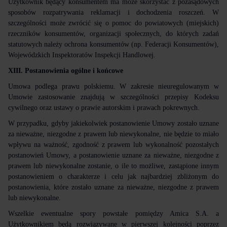
Użytkownik będący konsumentem ma może skorzystać z pozasądowych
sposobów rozpatrywania reklamacji i dochodzenia roszczeń. W
szczególności może zwrócić się o pomoc do powiatowych (miejskich)
rzeczników konsumentów, organizacji społecznych, do których zadań
statutowych należy ochrona konsumentów (np. Federacji Konsumentów),
Wojewódzkich Inspektoratów Inspekcji Handlowej.
XIII. Postanowienia ogólne i końcowe
Umowa podlega prawu polskiemu. W zakresie nieuregulowanym w
Umowie zastosowanie znajdują w szczególności przepisy Kodeksu
cywilnego oraz ustawy o prawie autorskim i prawach pokrewnych.
W przypadku, gdyby jakiekolwiek postanowienie Umowy zostało uznane
za nieważne, niezgodne z prawem lub niewykonalne, nie będzie to miało
wpływu na ważność, zgodność z prawem lub wykonalność pozostałych
postanowień Umowy, a postanowienie uznane za nieważne, niezgodne z
prawem lub niewykonalne zostanie, o ile to możliwe, zastąpione innym
postanowieniem o charakterze i celu jak najbardziej zbliżonym do
postanowienia, które zostało uznane za nieważne, niezgodne z prawem
lub niewykonalne.
Wszelkie ewentualne spory powstałe pomiędzy Amica S.A. a
Użytkownikiem będą rozwiązywane w pierwszej kolejności poprzez