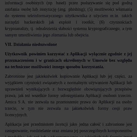
informacji osobistych (np. haseł) przez podszywanie się pod godną
zaufania osobę lub instytucję (ang. phishing); (5) możliwości włamania
do systemu teleinformatycznego użytkownika z użyciem m.in. takich
narzędzi hackerskich jak exploit i rootkit; (6) czynnościach
kryptoanalizy, tj. odnalezienia słabości systemu kryptograficznego, a tym
samym umożliwienia jego złamania lub obejścia.
VII. Działania niedozwolone
Użytkownik powinien korzystać z Aplikacji wyłącznie zgodnie z jej
przeznaczeniem i w granicach określonych w Umowie bez względu
na techniczne możliwości innego sposobu korzystania.
Zabronione jest jakiekolwiek kopiowanie Aplikacji lub jej części, za
wyjątkiem czynności związanych z normalnym używaniem Aplikacji lub
uprawnień wynikających z bezwzględnie obowiązujących przepisów
prawa, jak też wszelkie formy udostępniania Aplikacji osobom trzecim.
Amica S.A. nie zezwala na przenoszenie prawa do Aplikacji na osoby
trzecie, w tym nie zezwala na jakiekolwiek formy cesji praw
licencyjnych.
Aplikacja jest przedmiotem licencji jako jedna całość i zabronione jest
zastępowanie, rozdzielanie oraz zmiana jej poszczególnych komponentów