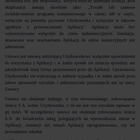
określenia tzw. pól eksploatacji, których dotyczy udzielana licencja, pola
eksploatacji zostają określone jako: „Trwałe lub czasowe
zwielokrotnienie programu komputerowego w całości lub w części,
wyłącznie na potrzeby prywatne Użytkownika i wyłącznie w zakresie
zgodnym z przeznaczeniem Aplikacji”. Aplikacja może być
wykorzystywana wyłącznie do celów niekomercyjnych. Instalacja,
stosowanie oraz uruchamianie Aplikacji do celów komercyjnych jest
zabronione.
Umowa jest umową udzielającą Użytkownikowi wyłącznie upoważnienia
do korzystania z Aplikacji i w żaden sposób nie oznacza sprzedaży ani
jakiejkolwiek innej formy przeniesienia praw do Aplikacji. Uprawnienia
Użytkownika nie wykraczają w żadnym wypadku i w żaden sposób poza
zakres uprawnień wyraźnie i jednoznacznie przyznanych mu na mocy
Umowy.
Umowa nie obejmuje żadnego, w tym dorozumianego, zobowiązania
Amica S.A. wobec Użytkownika, o ile nie jest ono wyraźnie zapisane w
jej treści. W szczególności umowa nie obejmuje zobowiązania Amica
S.A. do świadczenia usług polegających na wprowadzaniu zmian w
Aplikacji, instalacji lub testach Aplikacji oprogramowania, czy też
prowadzeniu szkoleń.